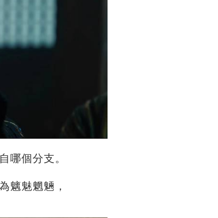
自哪個分支。
為魑魅魍魎，