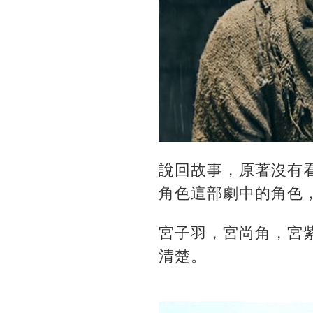
說回故事，原著沒有
角色這部劇中的角色
宮子羽，宮尚角，宮
清楚。