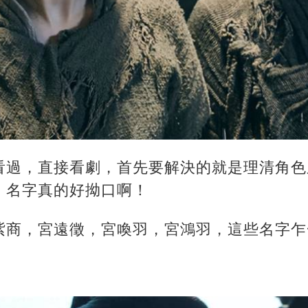
看過，直接看劇，首先要解決的就是理清角色
，名字真的好拗口啊！
紫商，宮遠徵，宮喚羽，宮鴻羽，這些名字乍