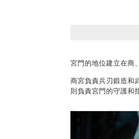
宮門的地位建立在商
商宮負責兵刃鍛造和
則負責宮門的守護和