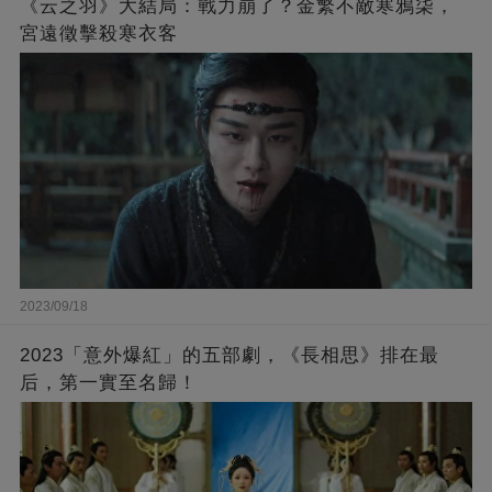
《云之羽》大結局：戰力崩了？金繁不敵寒鴉柒，
宮遠徵擊殺寒衣客
2023/09/18
2023「意外爆紅」的五部劇，《長相思》排在最
后，第一實至名歸！