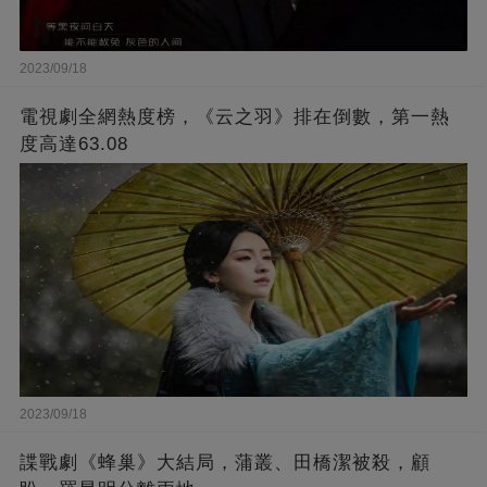
2023/09/18
電視劇全網熱度榜，《云之羽》排在倒數，第一熱
度高達63.08
2023/09/18
諜戰劇《蜂巢》大結局，蒲叢、田橋潔被殺，顧