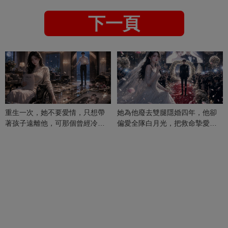
下一頁
重生一次，她不要愛情，只想帶
她為他廢去雙腿隱婚四年，他卻
著孩子遠離他，可那個曾經冷漠
偏愛全隊白月光，把救命摯愛當
的男人，一次次將她逼入懷中...
成畢生負擔