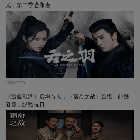
光，第二季恐難產
2023/09/18
《雷霆戰將》后繼有人，《宿命之敵》首播，帥酷
發膠，諜戰抗日