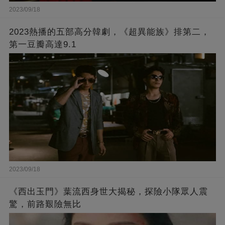
2023/09/18
2023熱播的五部高分韓劇，《超異能族》排第二，
第一豆瓣高達9.1
2023/09/18
《西出玉門》葉流西身世大揭秘，探險小隊眾人震
驚，前路艱險無比