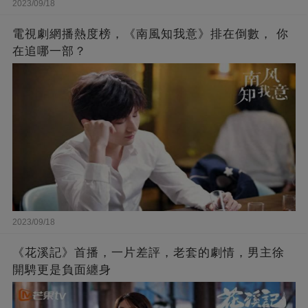
2023/09/18
電視劇網播熱度榜，《南風知我意》排在倒數， 你
在追哪一部？
2023/09/18
《花溪記》首播，一片差評，老套的劇情，男主徐
開騁更是負面纏身