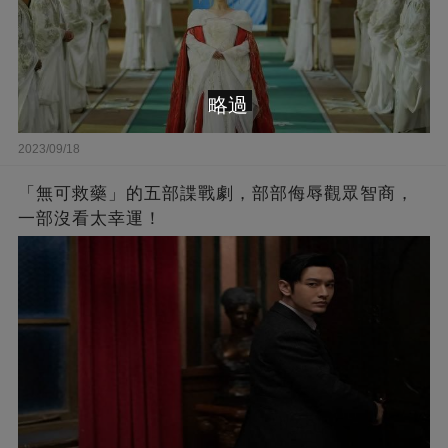
略過
2023/09/18
「無可救藥」的五部諜戰劇，部部侮辱觀眾智商，
一部沒看太幸運！