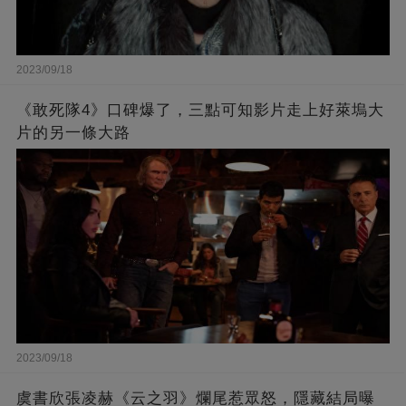
2023/09/18
《敢死隊4》口碑爆了，三點可知影片走上好萊塢大
片的另一條大路
2023/09/18
虞書欣張凌赫《云之羽》爛尾惹眾怒，隱藏結局曝