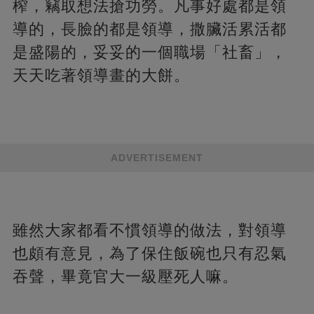
榨，竊取想法搶功勞。凡事好處都是領
導的，長臉的都是領導，撒臟活累活都
是盛陽的，妥妥的一個職場「社畜」，
天天吃著領導畫的大餅。
ADVERTISEMENT
雖然大家都看不慣領導的做法，對領導
也頗有意見，為了保住飯碗也只有忍氣
吞聲，畢竟官大一級壓死人嘛。