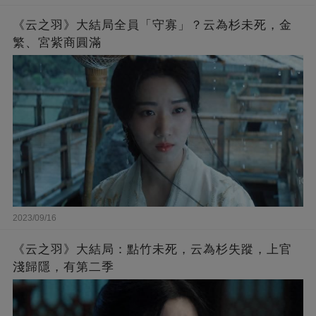
《云之羽》大結局全員「守寡」？云為杉未死，金
繁、宮紫商圓滿
2023/09/16
《云之羽》大結局：點竹未死，云為杉失蹤，上官
淺歸隱，有第二季