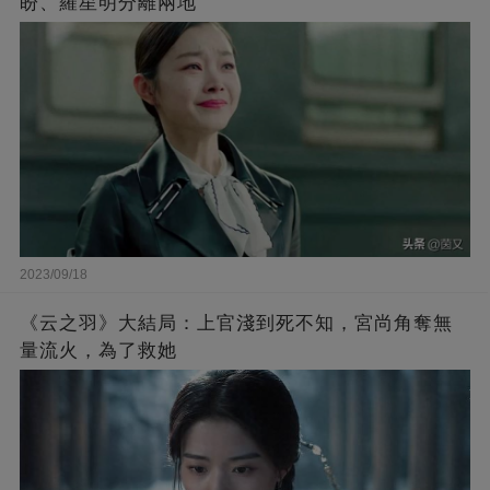
盼、羅星明分離兩地
2023/09/18
《云之羽》大結局：上官淺到死不知，宮尚角奪無
量流火，為了救她