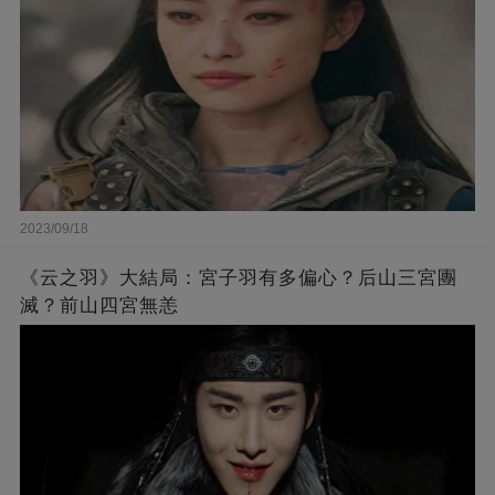
2023/09/18
《云之羽》大結局：宮子羽有多偏心？后山三宮團
滅？前山四宮無恙