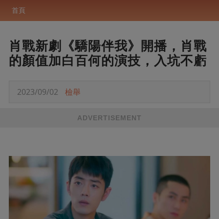
首頁
肖戰新劇《驕陽伴我》開播，肖戰
的顏值加白百何的演技，入坑不虧
2023/09/02
檢舉
ADVERTISEMENT