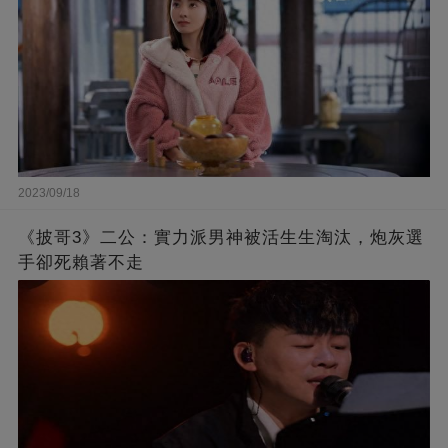
2023/09/18
《披哥3》二公：實力派男神被活生生淘汰，炮灰選
手卻死賴著不走