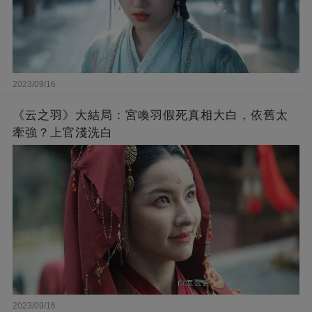
2023/09/16
《云之羽》大結局：宮喚羽假死真相大白，依舊太
牽強？上官淺洗白
2023/09/16