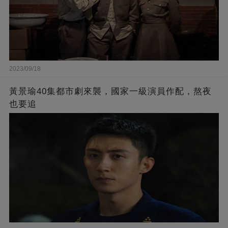
2023/09/18
黃景瑜40集都市劇來襲，國家一級演員作配，熬夜
也要追