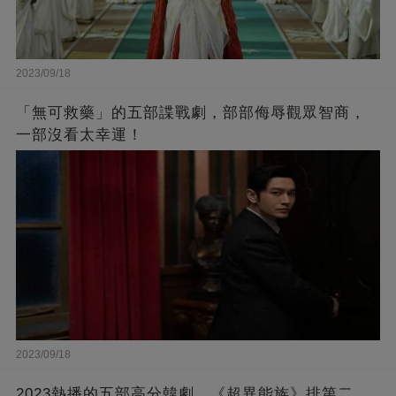
2023/09/18
「無可救藥」的五部諜戰劇，部部侮辱觀眾智商，
一部沒看太幸運！
2023/09/18
2023熱播的五部高分韓劇，《超異能族》排第二，