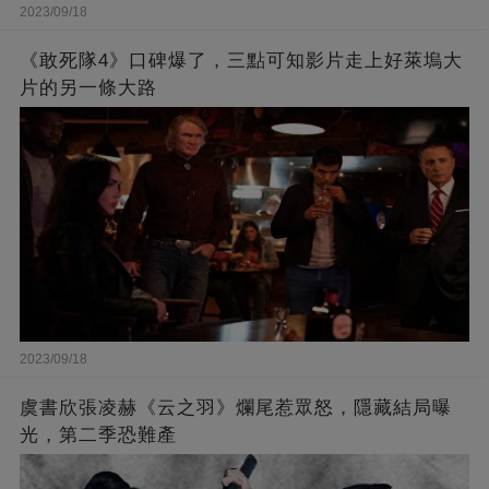
2023/09/18
《敢死隊4》口碑爆了，三點可知影片走上好萊塢大
片的另一條大路
2023/09/18
虞書欣張凌赫《云之羽》爛尾惹眾怒，隱藏結局曝
光，第二季恐難產