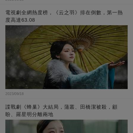
電視劇全網熱度榜，《云之羽》排在倒數，第一熱
度高達63.08
2023/09/18
諜戰劇《蜂巢》大結局，蒲叢、田橋潔被殺，顧
盼、羅星明分離兩地