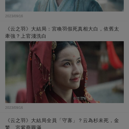
2023/09/16
《云之羽》大結局：宮喚羽假死真相大白，依舊太
牽強？上官淺洗白
2023/09/16
《云之羽》大結局全員「守寡」？云為杉未死，金
繁、宮紫商圓滿