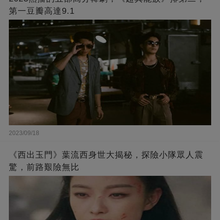
第一豆瓣高達9.1
2023/09/18
《西出玉門》葉流西身世大揭秘，探險小隊眾人震
驚，前路艱險無比