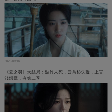
2023/09/16
《云之羽》大結局：點竹未死，云為杉失蹤，上官
淺歸隱，有第二季