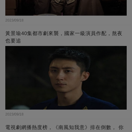
2023/09/18
黃景瑜40集都市劇來襲，國家一級演員作配，熬夜
也要追
2023/09/18
電視劇網播熱度榜，《南風知我意》排在倒數， 你