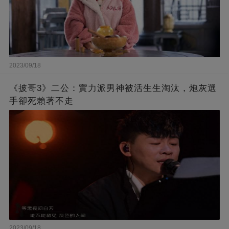
2023/09/18
《披哥3》二公：實力派男神被活生生淘汰，炮灰選
手卻死賴著不走
2023/09/18