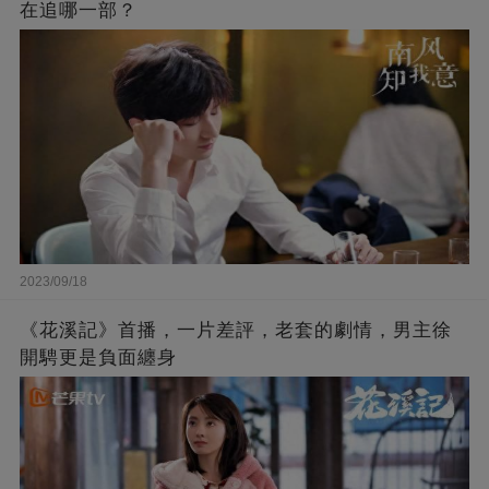
在追哪一部？
2023/09/18
《花溪記》首播，一片差評，老套的劇情，男主徐
開騁更是負面纏身