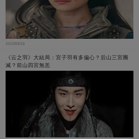
2023/09/18
《云之羽》大結局：宮子羽有多偏心？后山三宮團
滅？前山四宮無恙