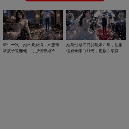
重生一次，她不要愛情，只想帶
她為他廢去雙腿隱婚四年，他卻
著孩子遠離他，可那個曾經冷漠
偏愛全隊白月光，把救命摯愛當
的男人，一次次將她逼入懷中...
成畢生負擔