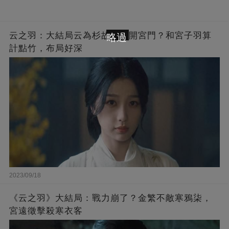
云之羽：大結局云為杉故意離開宮門？和宮子羽算
略過
計點竹，布局好深
2023/09/18
《云之羽》大結局：戰力崩了？金繁不敵寒鴉柒，
宮遠徵擊殺寒衣客