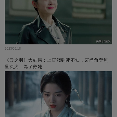
2023/09/18
《云之羽》大結局：上官淺到死不知，宮尚角奪無
量流火，為了救她