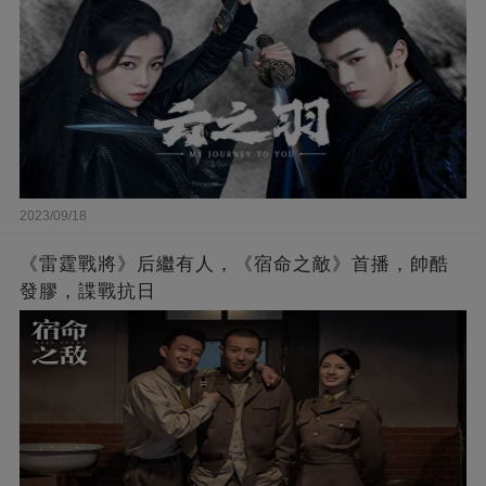
2023/09/18
《雷霆戰將》后繼有人，《宿命之敵》首播，帥酷
發膠，諜戰抗日