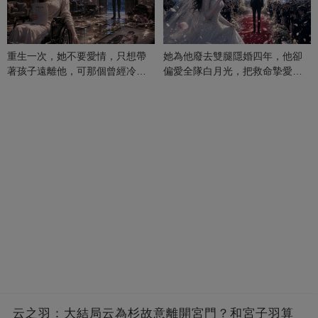
重生一次，她不要愛情，只想帶
她為他廢去雙腿隱婚四年，他卻
著孩子遠離他，可那個曾經冷漠
偏愛全隊白月光，把救命摯愛當
的男人，一次次將她逼入懷中...
成畢生負擔
云之羽：大結局云為杉故意離開宮門？和宮子羽算