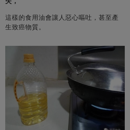
失，
這樣的食用油會讓人惡心嘔吐，甚至產
生致癌物質。