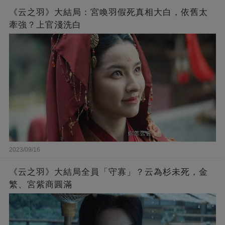
《云之羽》大結局：宮喚羽假死真相大白，依舊太
牽強？上官淺洗白
2023/09/16
《云之羽》大結局全員「守寡」？云為杉未死，金
繁、宮紫商圓滿