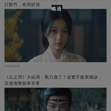
計點竹，布局好深
略過
2023/09/18
《云之羽》大結局：戰力崩了？金繁不敵寒鴉柒，
宮遠徵擊殺寒衣客