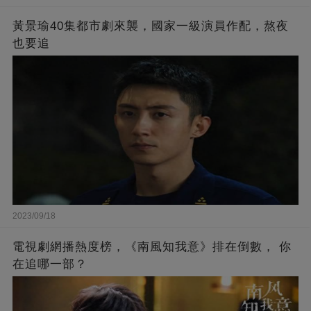
黃景瑜40集都市劇來襲，國家一級演員作配，熬夜
也要追
2023/09/18
電視劇網播熱度榜，《南風知我意》排在倒數， 你
在追哪一部？