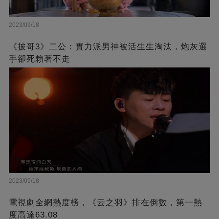
2023/09/18
《披哥3》二公：實力派男神被活生生淘汰，炮灰選
手卻死賴著不走
2023/09/18
電視劇全網熱度榜，《云之羽》排在倒數，第一熱
度高達63.08