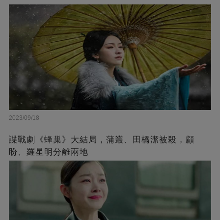
2023/09/18
諜戰劇《蜂巢》大結局，蒲叢、田橋潔被殺，顧
盼、羅星明分離兩地