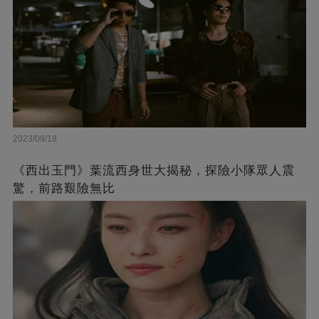
2023/09/18
《西出玉門》葉流西身世大揭秘，探險小隊眾人震
驚，前路艱險無比