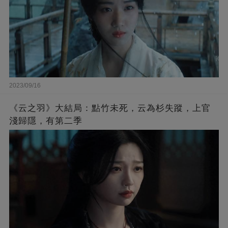
2023/09/16
《云之羽》大結局：點竹未死，云為杉失蹤，上官
淺歸隱，有第二季