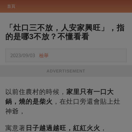
首頁
「灶口三不放，人安家興旺」，指
的是哪3不放？不懂看看
2023/09/03
檢舉
ADVERTISEMENT
以前住農村的時候，
家里只有一口大
鍋，燒的是柴火
，在灶口旁還會貼上灶
神爺，
寓意著
日子越過越旺，紅紅火火
，