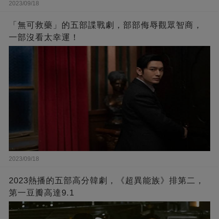
2023/09/18
「無可救藥」的五部諜戰劇，部部侮辱觀眾智商，
一部沒看太幸運！
2023/09/18
2023熱播的五部高分韓劇，《超異能族》排第二，
第一豆瓣高達9.1