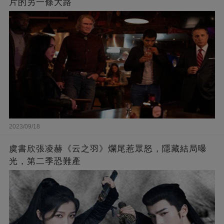
片的另一條大路
2023/09/18
虞書欣張凌赫《云之羽》爛尾惹眾怒，隱藏結局曝
光，第二季恐難產