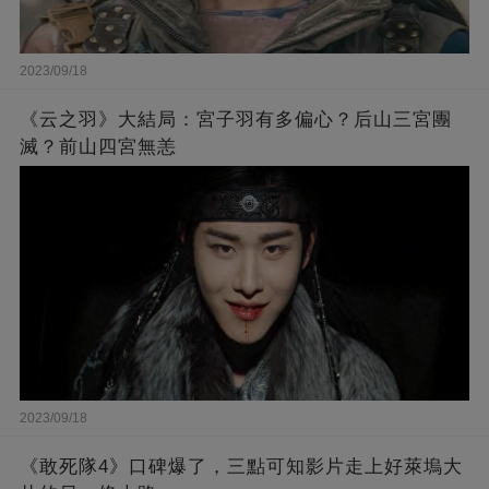
2023/09/18
《云之羽》大結局：宮子羽有多偏心？后山三宮團
滅？前山四宮無恙
2023/09/18
《敢死隊4》口碑爆了，三點可知影片走上好萊塢大