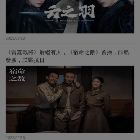
2023/09/18
《雷霆戰將》后繼有人，《宿命之敵》首播，帥酷
發膠，諜戰抗日
2023/09/18