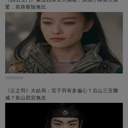
驚，前路艱險無比
2023/09/18
《云之羽》大結局：宮子羽有多偏心？后山三宮團
滅？前山四宮無恙