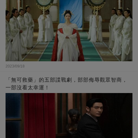
2023/09/18
「無可救藥」的五部諜戰劇，部部侮辱觀眾智商，
一部沒看太幸運！