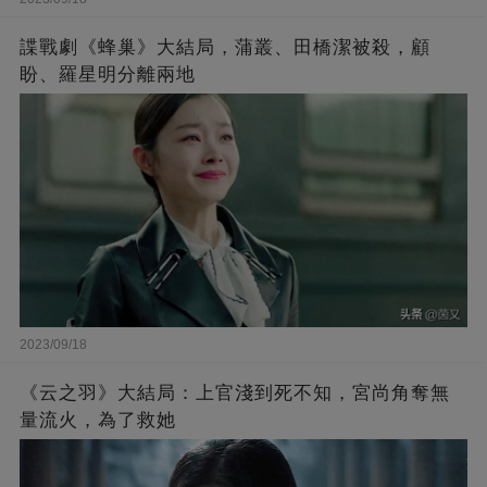
諜戰劇《蜂巢》大結局，蒲叢、田橋潔被殺，顧
盼、羅星明分離兩地
2023/09/18
《云之羽》大結局：上官淺到死不知，宮尚角奪無
量流火，為了救她