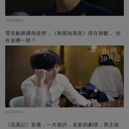
2023/09/18
電視劇網播熱度榜，《南風知我意》排在倒數， 你
在追哪一部？
2023/09/18
《花溪記》首播，一片差評，老套的劇情，男主徐