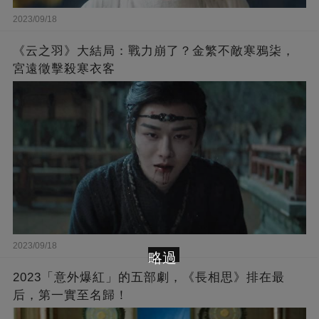
2023/09/18
《云之羽》大結局：戰力崩了？金繁不敵寒鴉柒，
宮遠徵擊殺寒衣客
2023/09/18
略過
2023「意外爆紅」的五部劇，《長相思》排在最
后，第一實至名歸！