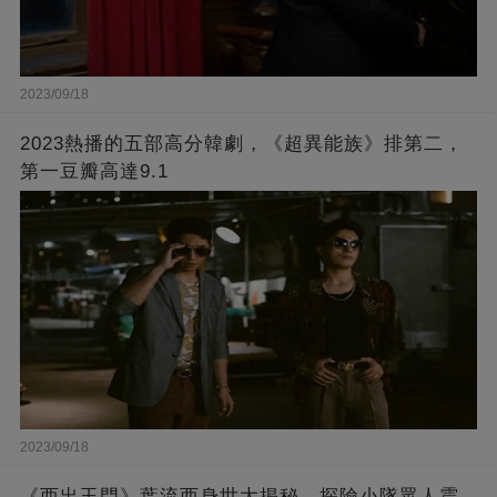
2023/09/18
2023熱播的五部高分韓劇，《超異能族》排第二，
第一豆瓣高達9.1
2023/09/18
《西出玉門》葉流西身世大揭秘，探險小隊眾人震