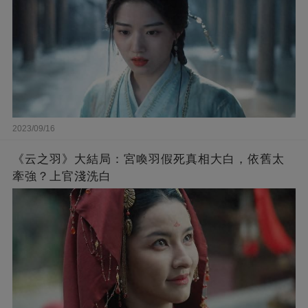
2023/09/16
《云之羽》大結局：宮喚羽假死真相大白，依舊太
牽強？上官淺洗白