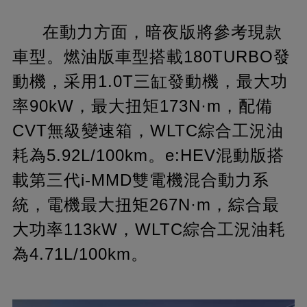
在動力方面，暗夜版將參考現款
車型。燃油版車型搭載180TURBO發
動機，采用1.0T三缸發動機，最大功
率90kW，最大扭矩173N·m，配備
CVT無級變速箱，WLTC綜合工況油
耗為5.92L/100km。e:HEV混動版搭
載第三代i-MMD雙電機混合動力系
統，電機最大扭矩267N·m，綜合最
大功率113kW，WLTC綜合工況油耗
為4.71L/100km。