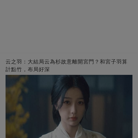
云之羽：大結局云為杉故意離開宮門？和宮子羽算
計點竹，布局好深