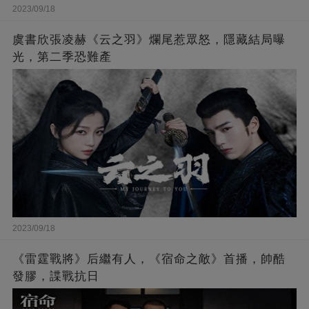
2023/09/18
虞書欣張凌赫《云之羽》爛尾惹眾怒，隱藏結局曝
光，第二季恐難產
2023/09/18
《雷霆戰將》后繼有人，《宿命之敵》首播，帥酷
發膠，諜戰抗日