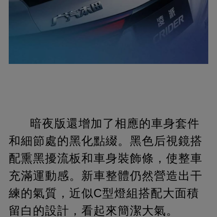
暗夜版還增加了相應的車身套件
和細節處的黑化點綴。黑色后視鏡搭
配熏黑擾流板和車身裝飾條，使整車
充滿運動感。新車整體仍然營造出干
練的氣質，近似C型燈組搭配大面積
留白的設計，看起來簡潔大氣。