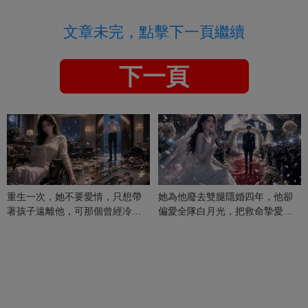
文章未完，點擊下一頁繼續
下一頁
重生一次，她不要愛情，只想帶
她為他廢去雙腿隱婚四年，他卻
著孩子遠離他，可那個曾經冷漠
偏愛全隊白月光，把救命摯愛當
的男人，一次次將她逼入懷中...
成畢生負擔