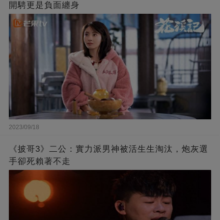
開騁更是負面纏身
2023/09/18
《披哥3》二公：實力派男神被活生生淘汰，炮灰選
手卻死賴著不走