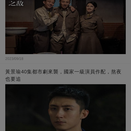
2023/09/18
黃景瑜40集都市劇來襲，國家一級演員作配，熬夜
也要追