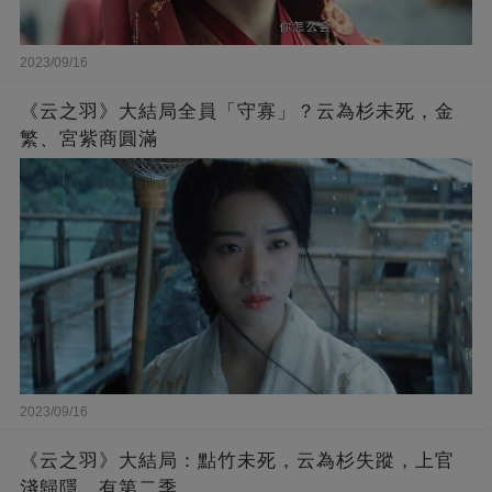
2023/09/16
《云之羽》大結局全員「守寡」？云為杉未死，金
繁、宮紫商圓滿
2023/09/16
《云之羽》大結局：點竹未死，云為杉失蹤，上官
淺歸隱，有第二季