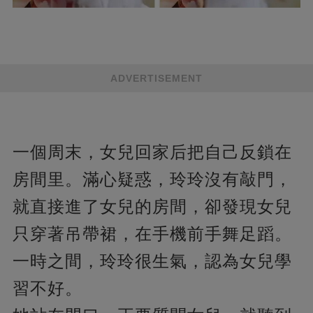
ADVERTISEMENT
一個周末，女兒回家后把自己反鎖在
房間里。滿心疑惑，玲玲沒有敲門，
就直接進了女兒的房間，卻發現女兒
只穿著吊帶裙，在手機前手舞足蹈。
一時之間，玲玲很生氣，認為女兒學
習不好。