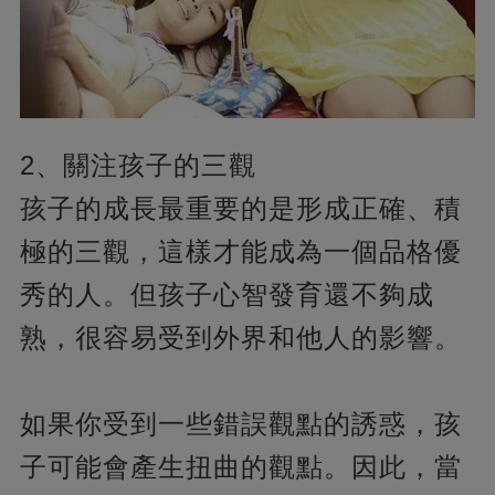
2、關注孩子的三觀
孩子的成長最重要的是形成正確、積
極的三觀，這樣才能成為一個品格優
秀的人。但孩子心智發育還不夠成
熟，很容易受到外界和他人的影響。
如果你受到一些錯誤觀點的誘惑，孩
子可能會產生扭曲的觀點。因此，當