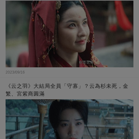
2023/09/16
《云之羽》大結局全員「守寡」？云為杉未死，金
繁、宮紫商圓滿