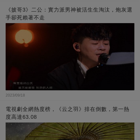
《披哥3》二公：實力派男神被活生生淘汰，炮灰選
手卻死賴著不走
2023/09/18
電視劇全網熱度榜，《云之羽》排在倒數，第一熱
度高達63.08