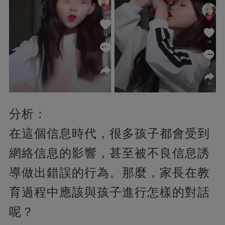
分析：
在這個信息時代，很多孩子都會受到
網絡信息的影響，甚至被不良信息誘
導做出錯誤的行為。那麼，家長在教
育過程中應該與孩子進行怎樣的對話
呢？