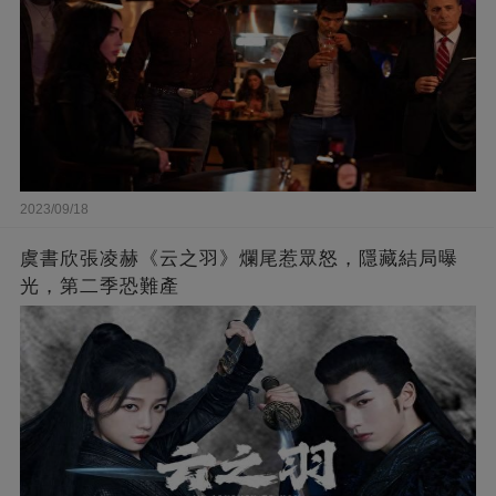
2023/09/18
虞書欣張凌赫《云之羽》爛尾惹眾怒，隱藏結局曝
光，第二季恐難產