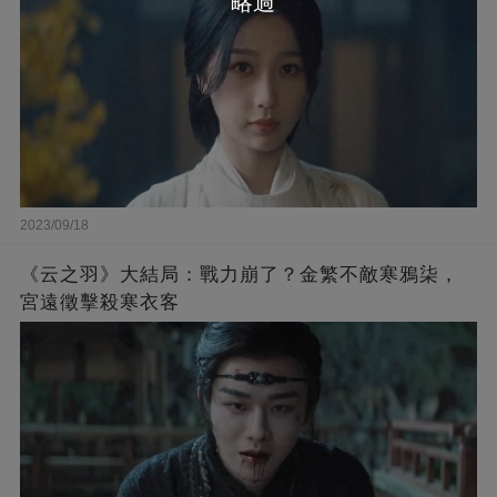
略過
2023/09/18
《云之羽》大結局：戰力崩了？金繁不敵寒鴉柒，
宮遠徵擊殺寒衣客