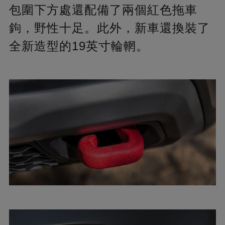
包圍下方處還配備了兩個紅色拖車
鉤，野性十足。此外，新車還換裝了
全新造型的19英寸輪輞。