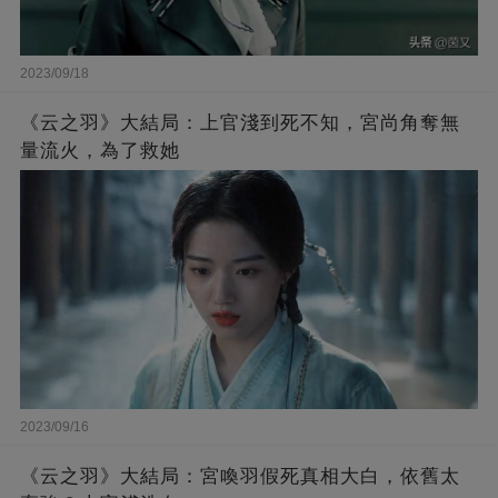
2023/09/18
《云之羽》大結局：上官淺到死不知，宮尚角奪無
量流火，為了救她
2023/09/16
《云之羽》大結局：宮喚羽假死真相大白，依舊太