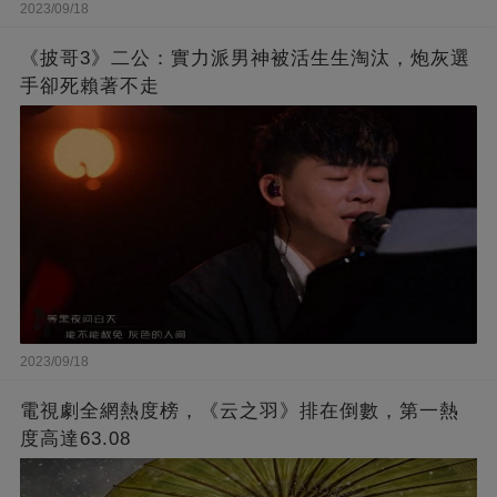
2023/09/18
《披哥3》二公：實力派男神被活生生淘汰，炮灰選
手卻死賴著不走
2023/09/18
電視劇全網熱度榜，《云之羽》排在倒數，第一熱
度高達63.08