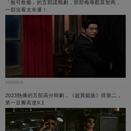
「無可救藥」的五部諜戰劇，部部侮辱觀眾智商，
一部沒看太幸運！
2023/09/18
2023熱播的五部高分韓劇，《超異能族》排第二，
第一豆瓣高達9.1