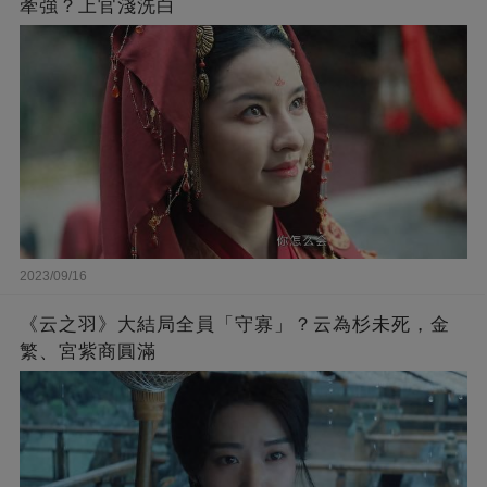
牽強？上官淺洗白
2023/09/16
《云之羽》大結局全員「守寡」？云為杉未死，金
繁、宮紫商圓滿