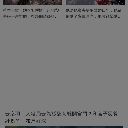
重生一次，她不要愛情，只想帶
她為他廢去雙腿隱婚四年，他卻
著孩子遠離他，可那個曾經冷漠
偏愛全隊白月光，把救命摯愛當
的男人，一次次將她逼入懷中...
成畢生負擔
云之羽：大結局云為杉故意離開宮門？和宮子羽算
計點竹，布局好深