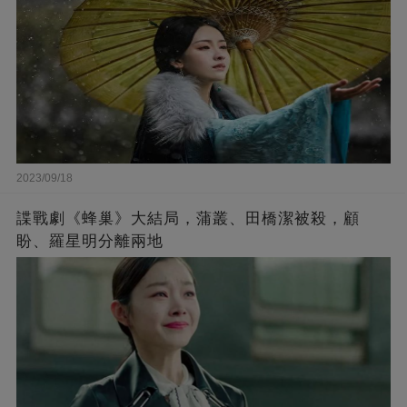
2023/09/18
諜戰劇《蜂巢》大結局，蒲叢、田橋潔被殺，顧
盼、羅星明分離兩地