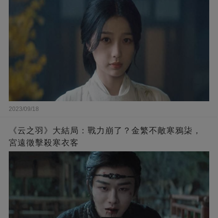
2023/09/18
《云之羽》大結局：戰力崩了？金繁不敵寒鴉柒，
宮遠徵擊殺寒衣客