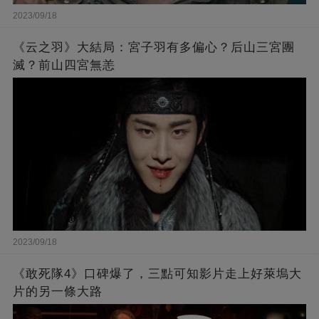
2023/09/18
《云之羽》大結局：宮子羽有多偏心？后山三宮團
滅？前山四宮無恙
2023/09/18
《敢死隊4》口碑爆了，三點可知影片走上好萊塢大
片的另一條大路