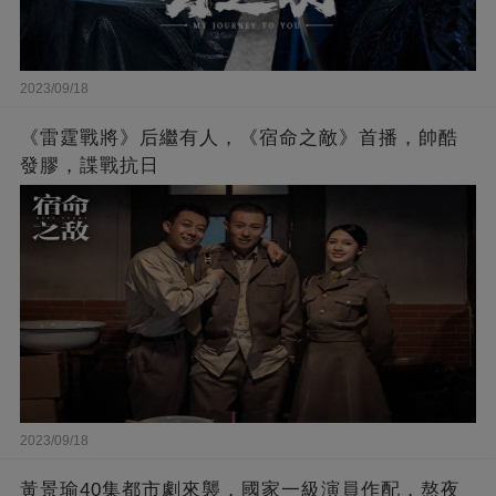
2023/09/18
《雷霆戰將》后繼有人，《宿命之敵》首播，帥酷
發膠，諜戰抗日
2023/09/18
黃景瑜40集都市劇來襲，國家一級演員作配，熬夜