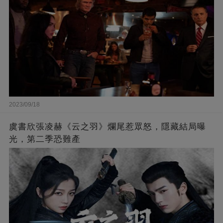
2023/09/18
虞書欣張凌赫《云之羽》爛尾惹眾怒，隱藏結局曝
光，第二季恐難產