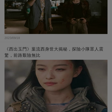
2023/09/18
《西出玉門》葉流西身世大揭秘，探險小隊眾人震
驚，前路艱險無比