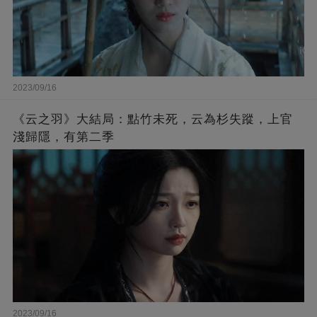
2023/09/16
《云之羽》大結局：點竹未死，云為杉失蹤，上官
淺歸隱，有第二季
2023/09/16