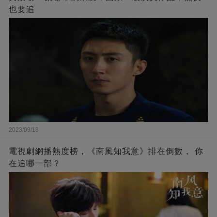
也要追
2023/09/18
電視劇網播熱度榜，《南風知我意》排在倒數， 你
在追哪一部？