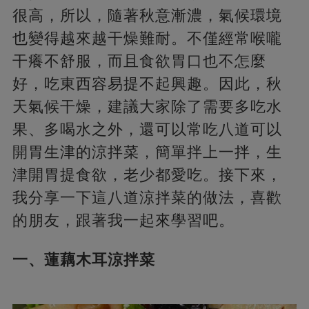
很高，所以，隨著秋意漸濃，氣候環境
也變得越來越干燥難耐。不僅經常喉嚨
干癢不舒服，而且食欲胃口也不怎麼
好，吃東西容易提不起興趣。因此，秋
天氣候干燥，建議大家除了需要多吃水
果、多喝水之外，還可以常吃八道可以
開胃生津的涼拌菜，簡單拌上一拌，生
津開胃提食欲，老少都愛吃。接下來，
我分享一下這八道涼拌菜的做法，喜歡
的朋友，跟著我一起來學習吧。
一、蓮藕木耳涼拌菜