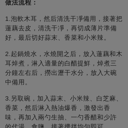
做法流程：
1.泡軟木耳，然后清洗干凈備用，接著把
蓮藕去皮，清洗干凈，再切成薄片準備
好，最后切好蒜末、香菜和小米辣。
2.起鍋燒水，水燒開之后，放入蓮藕和木
耳焯煮，淋入適量的白醋提鮮，焯煮三
分鐘左右后，撈出瀝干水分，放入大碗
中備用。
3.另取碗，加入蒜末、小米辣、白芝麻、
香菜，然后淋入熱油爆香，激發出香
味，再加入兩勺生抽、一勺香醋和少許
的代湯、食鹽，接著攪拌均勻即可。