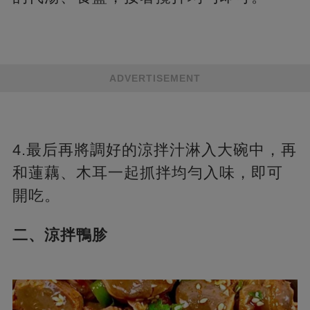
ADVERTISEMENT
4.最后再將調好的涼拌汁淋入大碗中，再
和蓮藕、木耳一起抓拌均勻入味，即可
開吃。
二、涼拌鴨胗