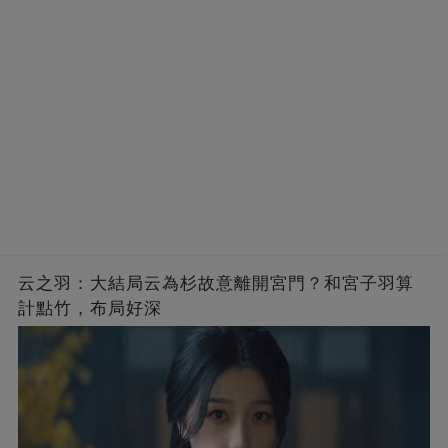
云之羽：大結局云為杉故意離開宮門？和宮子羽算
計點竹，布局好深