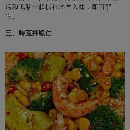
后和鴨胗一起抓拌均勻入味，即可開
吃。
三、時蔬拌蝦仁