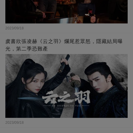
2023/09/18
虞書欣張凌赫《云之羽》爛尾惹眾怒，隱藏結局曝
光，第二季恐難產
2023/09/18