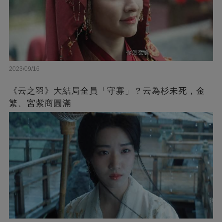
2023/09/16
《云之羽》大結局全員「守寡」？云為杉未死，金
繁、宮紫商圓滿