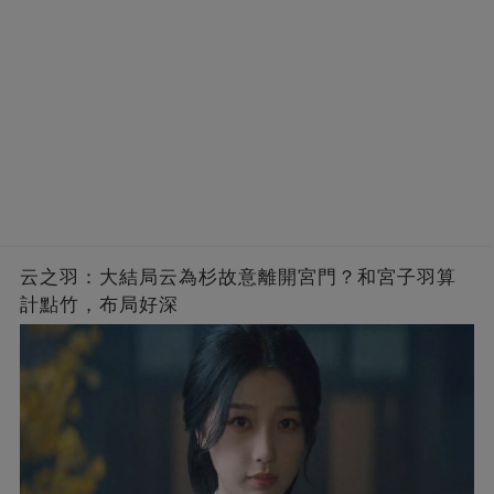
云之羽：大結局云為杉故意離開宮門？和宮子羽算
計點竹，布局好深