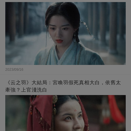
2023/09/16
《云之羽》大結局：宮喚羽假死真相大白，依舊太
牽強？上官淺洗白