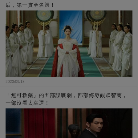
后，第一實至名歸！
2023/09/18
「無可救藥」的五部諜戰劇，部部侮辱觀眾智商，
一部沒看太幸運！