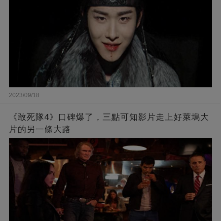
2023/09/18
《敢死隊4》口碑爆了，三點可知影片走上好萊塢大
片的另一條大路