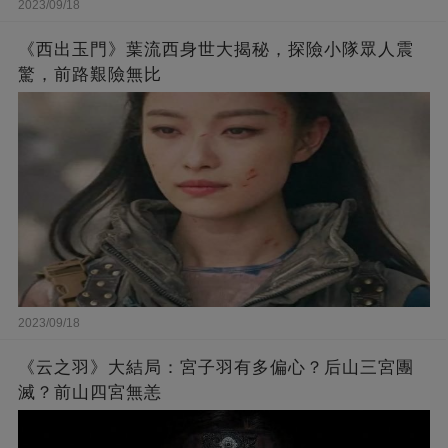
2023/09/18
《西出玉門》葉流西身世大揭秘，探險小隊眾人震
驚，前路艱險無比
2023/09/18
《云之羽》大結局：宮子羽有多偏心？后山三宮團
滅？前山四宮無恙