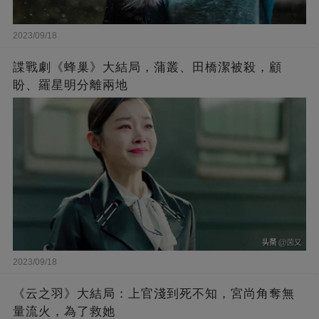
2023/09/18
諜戰劇《蜂巢》大結局，蒲叢、田橋潔被殺，顧
盼、羅星明分離兩地
2023/09/18
《云之羽》大結局：上官淺到死不知，宮尚角奪無
量流火，為了救她