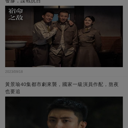
發膠，諜戰抗日
2023/09/18
黃景瑜40集都市劇來襲，國家一級演員作配，熬夜
也要追