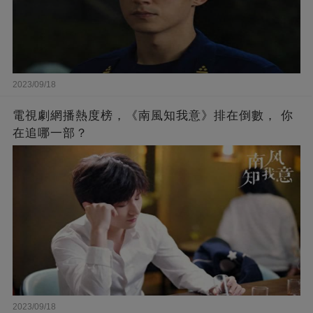
2023/09/18
電視劇網播熱度榜，《南風知我意》排在倒數， 你
在追哪一部？
2023/09/18