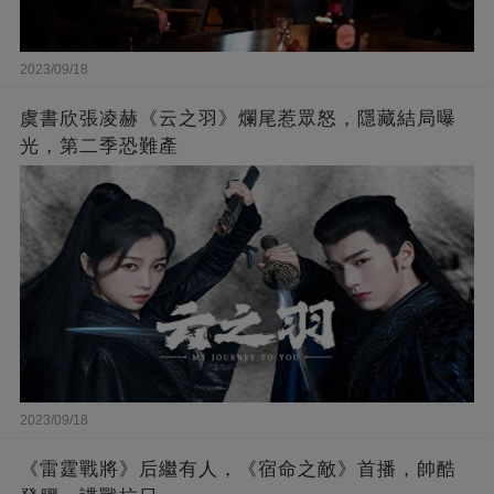
2023/09/18
虞書欣張凌赫《云之羽》爛尾惹眾怒，隱藏結局曝
光，第二季恐難產
2023/09/18
《雷霆戰將》后繼有人，《宿命之敵》首播，帥酷