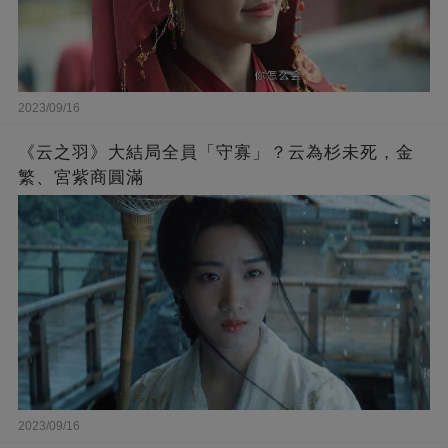
2023/09/16
《云之羽》大結局全員「守寡」？云為杉未死，金
繁、宮紫商圓滿
2023/09/16