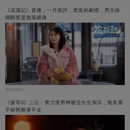
《花溪記》首播，一片差評，老套的劇情，男主徐
開騁更是負面纏身
2023/09/18
《披哥3》二公：實力派男神被活生生淘汰，炮灰選
手卻死賴著不走