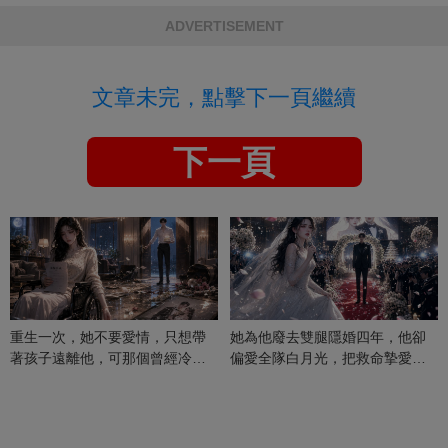
ADVERTISEMENT
文章未完，點擊下一頁繼續
下一頁
重生一次，她不要愛情，只想帶
她為他廢去雙腿隱婚四年，他卻
著孩子遠離他，可那個曾經冷漠
偏愛全隊白月光，把救命摯愛當
的男人，一次次將她逼入懷中...
成畢生負擔