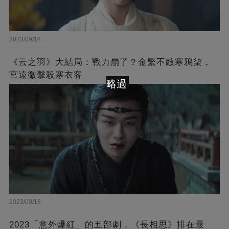
2023/09/18
《云之羽》大結局：戰力崩了？金繁不敵寒鴉柒，
宮遠徵擊殺寒衣客
略過
2023/09/18
2023「意外爆紅」的五部劇，《長相思》排在最