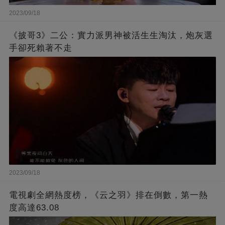
2023/09/18
《披哥3》二公：實力派男神被活生生淘汰，炮灰選
手卻死賴著不走
2023/09/18
電視劇全網熱度榜，《云之羽》排在倒數，第一熱
度高達63.08