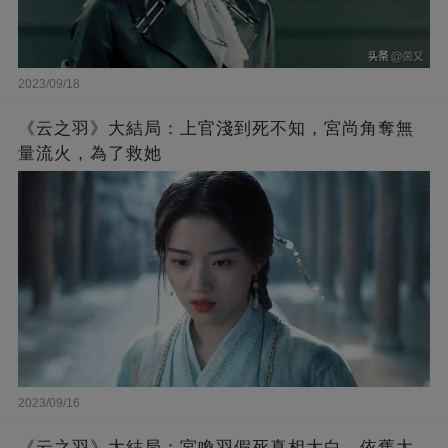
2023/09/18
《云之羽》大結局：上官淺到死不知，宮尚角奪無
量流火，為了救她
2023/09/16
《云之羽》大結局：宮喚羽假死真相大白，依舊太