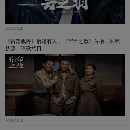
2023/09/18
《雷霆戰將》后繼有人，《宿命之敵》首播，帥酷
發膠，諜戰抗日
2023/09/18