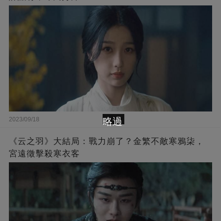
略過
2023/09/18
《云之羽》大結局：戰力崩了？金繁不敵寒鴉柒，
宮遠徵擊殺寒衣客