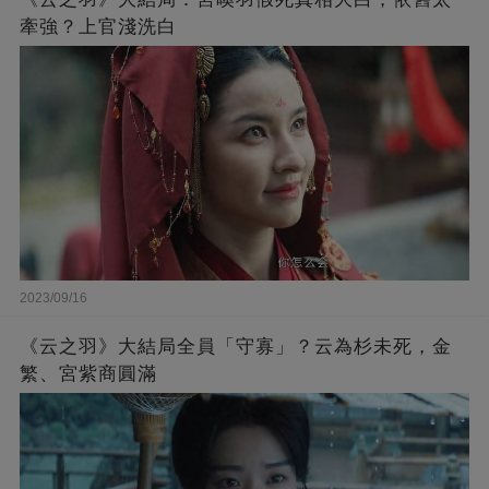
牽強？上官淺洗白
2023/09/16
《云之羽》大結局全員「守寡」？云為杉未死，金
繁、宮紫商圓滿