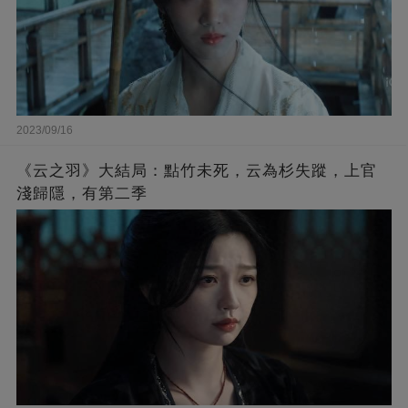
2023/09/16
《云之羽》大結局：點竹未死，云為杉失蹤，上官
淺歸隱，有第二季