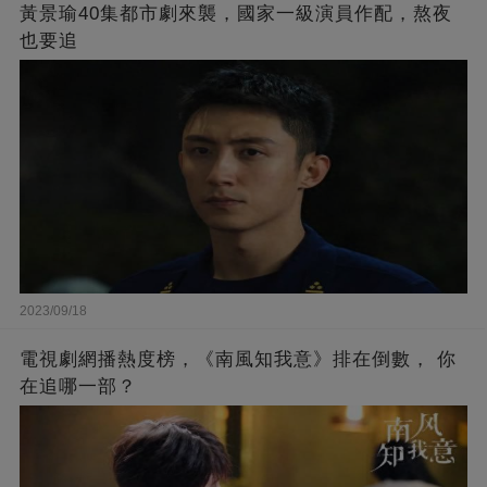
黃景瑜40集都市劇來襲，國家一級演員作配，熬夜
也要追
2023/09/18
電視劇網播熱度榜，《南風知我意》排在倒數， 你
在追哪一部？