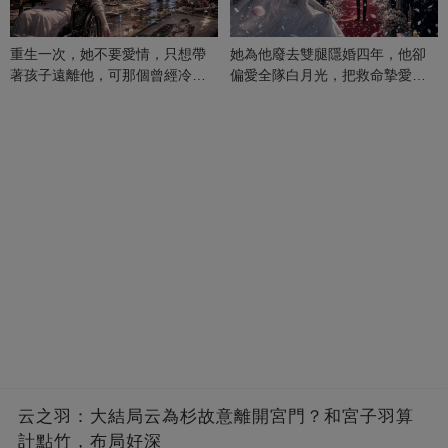
重生一次，她不要愛情，只想帶
她為他廢去雙腿隱婚四年，他卻
著孩子遠離他，可那個曾經冷漠
偏愛全隊白月光，把救命摯愛當
的男人，一次次將她逼入懷中...
成畢生負擔
云之羽：大結局云為杉故意離開宮門？和宮子羽算
計點竹，布局好深