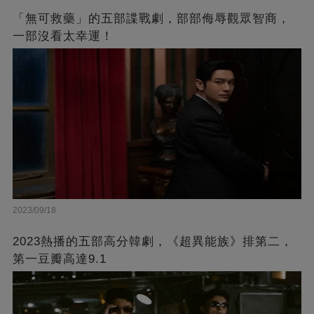
「無可救藥」的五部諜戰劇，部部侮辱觀眾智商，
一部沒看太幸運！
2023/09/18
2023熱播的五部高分韓劇，《超異能族》排第二，
第一豆瓣高達9.1