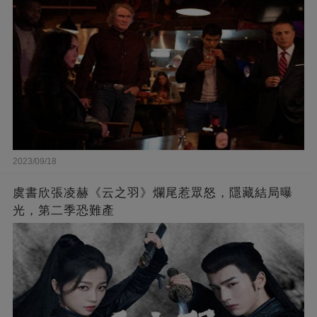
2023/09/18
虞書欣張凌赫《云之羽》爛尾惹眾怒，隱藏結局曝
光，第二季恐難產