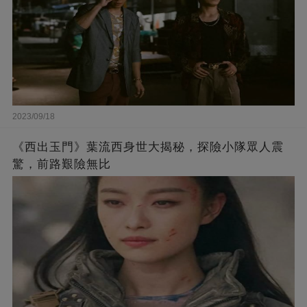
2023/09/18
《西出玉門》葉流西身世大揭秘，探險小隊眾人震
驚，前路艱險無比