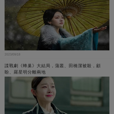
2023/09/18
諜戰劇《蜂巢》大結局，蒲叢、田橋潔被殺，顧
盼、羅星明分離兩地