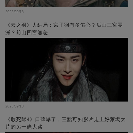
2023/09/18
《云之羽》大結局：宮子羽有多偏心？后山三宮團
滅？前山四宮無恙
2023/09/18
《敢死隊4》口碑爆了，三點可知影片走上好萊塢大
片的另一條大路