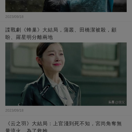
2023/09/18
諜戰劇《蜂巢》大結局，蒲叢、田橋潔被殺，顧
盼、羅星明分離兩地
2023/09/18
《云之羽》大結局：上官淺到死不知，宮尚角奪無
量流火，為了救她