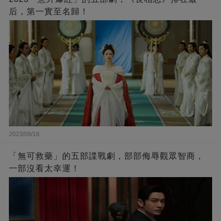
后，第一實至名歸！
2023/09/18
「無可救藥」的五部諜戰劇，部部侮辱觀眾智商，
一部沒看太幸運！