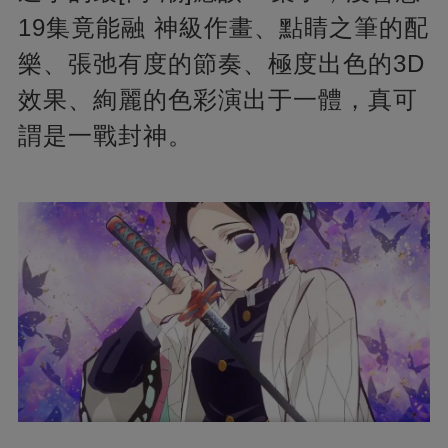
19集竟能融 神級作畫、點睛之筆的配
樂、張弛有度的節奏、極度出色的3D
效果、絢麗的色彩演出于一體，真可
謂是一戰封神。