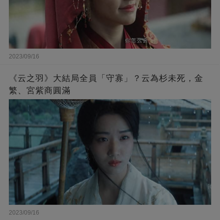
2023/09/16
《云之羽》大結局全員「守寡」？云為杉未死，金
繁、宮紫商圓滿
2023/09/16