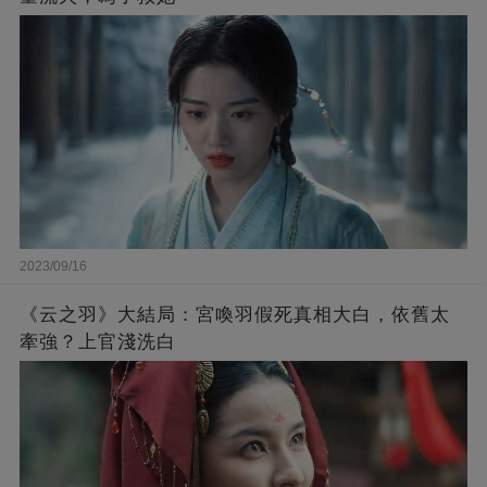
2023/09/16
《云之羽》大結局：宮喚羽假死真相大白，依舊太
牽強？上官淺洗白