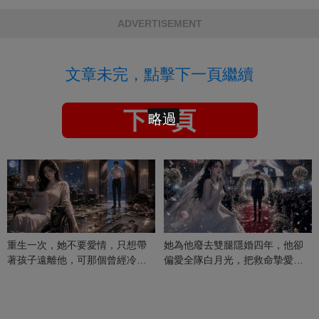
ADVERTISEMENT
文章未完，點擊下一頁繼續
下一頁
略過
重生一次，她不要愛情，只想帶
她為他廢去雙腿隱婚四年，他卻
著孩子遠離他，可那個曾經冷漠
偏愛全隊白月光，把救命摯愛當
的男人，一次次將她逼入懷中...
成畢生負擔