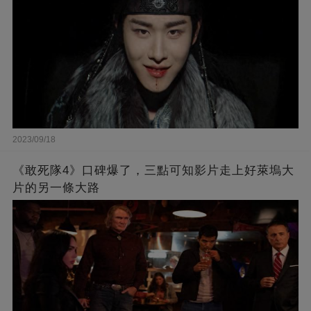
2023/09/18
《敢死隊4》口碑爆了，三點可知影片走上好萊塢大
片的另一條大路