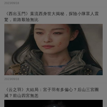
2023/09/18
《西出玉門》葉流西身世大揭秘，探險小隊眾人震
驚，前路艱險無比
2023/09/18
《云之羽》大結局：宮子羽有多偏心？后山三宮團
滅？前山四宮無恙