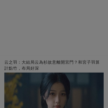
云之羽：大結局云為杉故意離開宮門？和宮子羽算
計點竹，布局好深