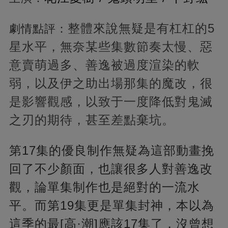
整體來說無疑是有杠杠的5
劇情點評：
星水平，無奈某些集數節奏太慢、惡
意賣萌過多、善逸被過度渲染的軟
弱，以及伊之助出場那集的魔改，很
是影響觀感，以致于一度降低對鬼滅
之刃的期待，甚至差點棄坑。
第17集的優良制作無疑為這部動畫挽
回了不少顏面，也讓很多人對善逸改
觀，論單集制作也是絕對的一流水
平。而第19集更是單集封神，本以為
這季的最[高·潮]應該17集了，沒曾想