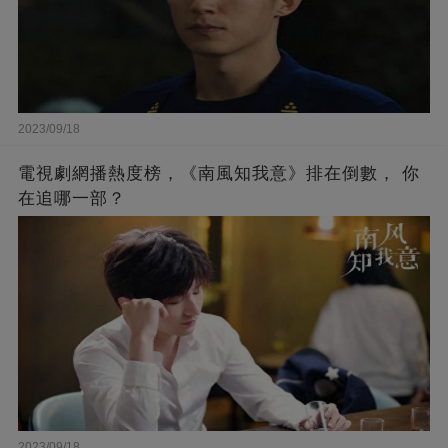
2023/09/18
電視劇網播熱度榜，《南風知我意》排在倒數， 你
在追哪一部？
2023/09/18