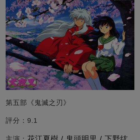
第五部《鬼滅之刃》
評分：9.1
花江夏樹 / 鬼頭明里 / 下野纮
主演：