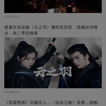
2023/09/18
虞書欣張凌赫《云之羽》爛尾惹眾怒，隱藏結局曝
光，第二季恐難產
2023/09/18
《雷霆戰將》后繼有人，《宿命之敵》首播，帥酷