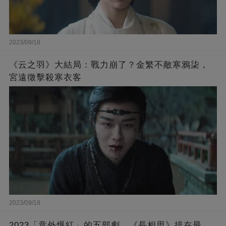
2023/09/18
《云之羽》大結局：戰力崩了？金繁不敵寒鴉柒，
宮遠徵擊殺寒衣客
2023/09/18
2023「意外爆紅」的五部劇，《長相思》排在最