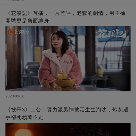
《花溪記》首播，一片差評，老套的劇情，男主徐
開騁更是負面纏身
2023/09/18
《披哥3》二公：實力派男神被活生生淘汰，炮灰選
手卻死賴著不走