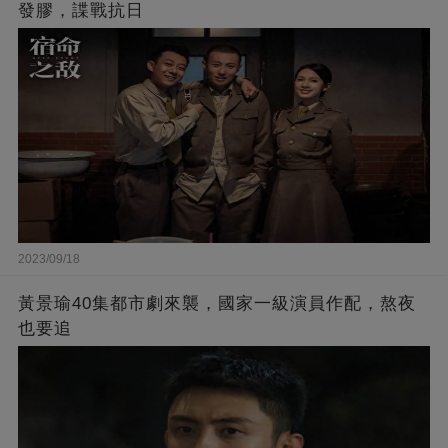
發膠，諜戰抗日
2023/09/18
黃景瑜40集都市劇來襲，國家一級演員作配，熬夜
也要追