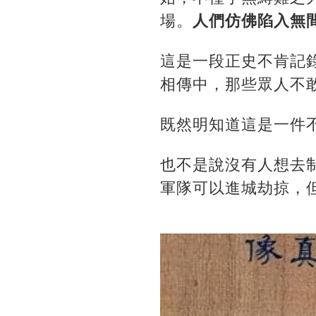
場。
人們仿佛陷入無
這是一段正史不肯記
相傳中，那些眾人不
既然明知道這是一件
也不是說沒有人想去
軍隊可以進城劫掠，