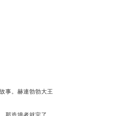
故事。赫連勃勃大王
，那造墻者就完了，