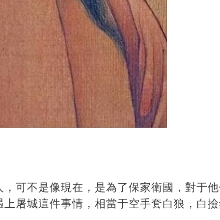
人，可不是像現在，是為了保家衛國，對于他
遇上屠城這件事情，相當于空手套白狼，白撿