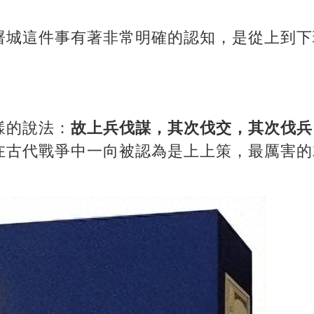
屠城這件事有著非常明確的認知，是從上到下
。
樣的說法：
故上兵伐謀，其次伐交，其次伐兵
在古代戰爭中一向被認為是上上策，最厲害的