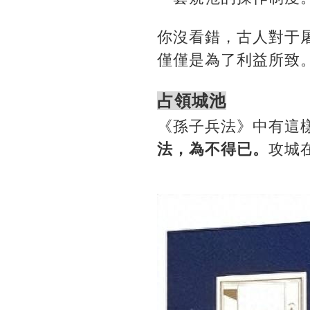
你沒看錯，古人對于
僅僅是為了利益所致
占領城池
《孫子兵法》中有這
法，為不得已。
攻城