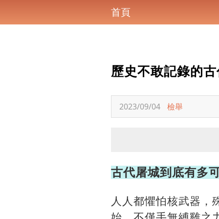
首頁
歷史不敢記錄的古
2023/09/04
檢舉
古代屠城到底有多
人人都懼怕核武器，
始，不僅手無縛雞之