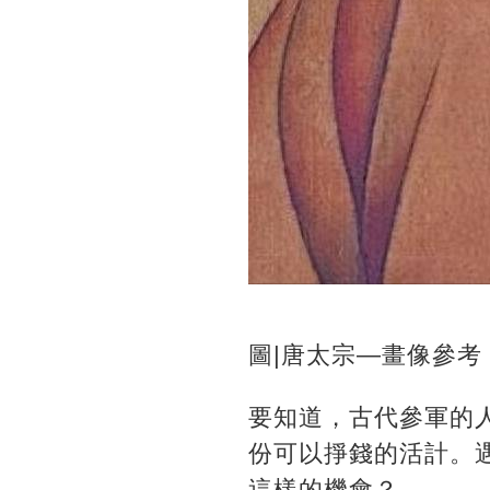
圖|唐太宗—畫像參考
要知道，古代參軍的
份可以掙錢的活計。
這樣的機會？