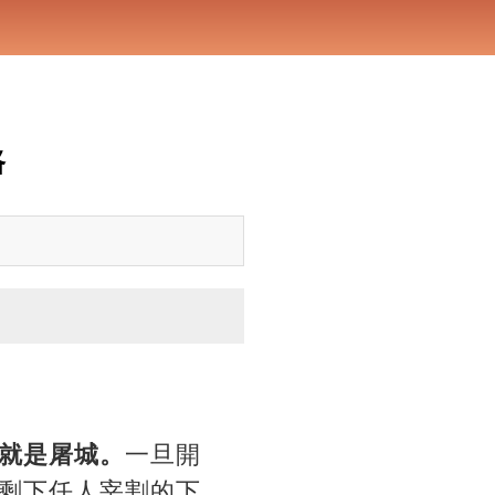
路
就是屠城。
一旦開
剩下任人宰割的下