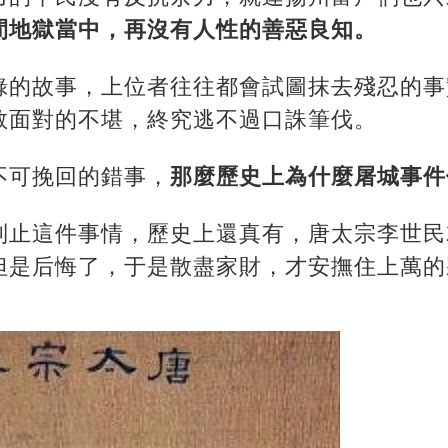
間地獄當中，再沒有人性的善惡良知。
錄的故事，上位者往往都會試圖抹去殘忍的事
敢面對的不堪，終究逃不過口誅筆伐。
不可挽回的錯事，
那麼歷史上為什麼屠城事件
制止這件事情，歷史上還真有，唐太宗李世民
但是后悔了，于是散盡家財，才安撫住上萬的