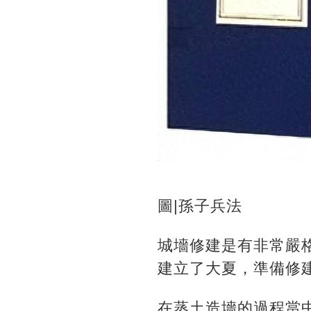
圖|孫子兵法
城墻修建是有非常嚴
建立了大夏，準備修
在蒸土造墻的過程當