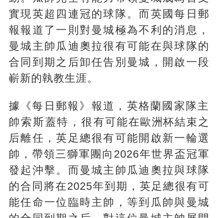
實現英超四連冠的球隊。而英國每日郵
報報道了一則對曼城極為不利的消息，
曼城主帥瓜迪奧拉很有可能在與球隊的
合同到期之后卸任告別曼城，開啟一段
嶄新的執教生涯。
據《每日郵報》報道，英格蘭國家隊主
帥索斯蓋特，很有可能在歐洲杯結束之
后離任，英足總很有可能開啟新一輪選
帥，帶領三獅軍團向2026年世界盃冠軍
發起沖擊。而曼城主帥瓜迪奧拉與球隊
的合同將在2025年到期，英足總很有可
能任命一位臨時主帥，等到瓜帥與曼城